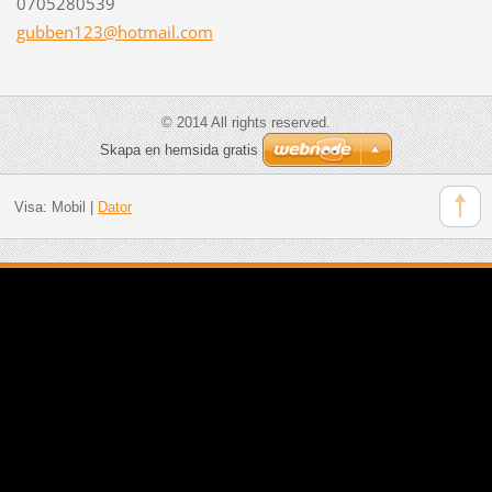
0705280539
gubben12
3@hotmai
l.com
© 2014 All rights reserved.
Skapa en hemsida gratis
Visa:
Mobil
|
Dator